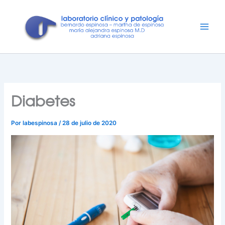
Ir
al
contenido
Diabetes
Por
labespinosa
/
28 de julio de 2020