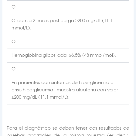
O
Glicemia 2 horas post carga ≥200 mg/dL (11.1
mmol/L).
O
Hemoglobina glicosilada ≥6.5% (48 mmol/mol).
O
En pacientes con sintomas de hiperglicemia o
crisis hiperglicemia , muestra aleatoria con valor
≥200 mg/dL (11.1 mmol/L).
Para el diagnóstico se deben tener dos resultados de
pruebas anormales de la misma muestra (es decir,